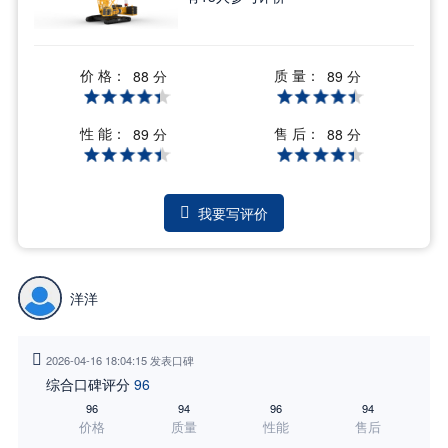
价 格：
质 量：
88 分
89 分
性 能：
售 后：
89 分
88 分
我要写评价

洋洋

2026-04-16 18:04:15 发表口碑
综合口碑评分
96
96
94
96
94
价格
质量
性能
售后