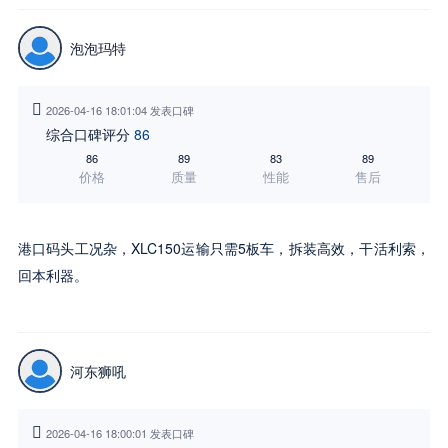
泡泡玛特

2026-04-16 18:01:04 发表口碑
综合口碑评分
86
86
89
83
89
价格
质量
性能
售后
港口码头工况杂，XLC150运输只需5板车，拆装高效，干活利索，
回本利器。
河东狮吼

2026-04-16 18:00:01 发表口碑