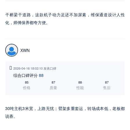
干桥梁干道路，这款机子动力足还不加尿素，维保通道设计人性
化，师傅保养都夸方便。
XWN

2026-04-16 18:02:10 发表口碑
综合口碑评分
88
85
87
88
87
价格
质量
性能
售后
30吨主机3米宽，上路无忧；臂架多重套运，转场成本低，老板都
说香。