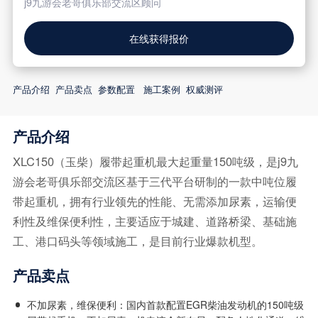
j9九游会老哥俱乐部交流区顾问
在线获得报价
产品介绍
产品卖点
参数配置
施工案例
权威测评
产品介绍
XLC150（玉柴）履带起重机最大起重量150吨级，是j9九
游会老哥俱乐部交流区基于三代平台研制的一款中吨位履
带起重机，拥有行业领先的性能、无需添加尿素，运输便
利性及维保便利性，主要适应于城建、道路桥梁、基础施
工、港口码头等领域施工，是目前行业爆款机型。
产品卖点
不加尿素，维保便利：国内首款配置EGR柴油发动机的150吨级