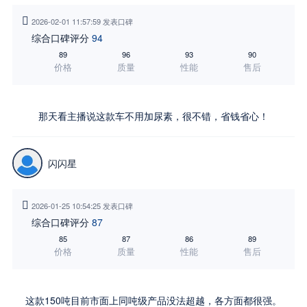

2026-02-01 11:57:59 发表口碑
综合口碑评分
94
89
96
93
90
价格
质量
性能
售后
那天看主播说这款车不用加尿素，很不错，省钱省心！
闪闪星

2026-01-25 10:54:25 发表口碑
综合口碑评分
87
85
87
86
89
价格
质量
性能
售后
这款150吨目前市面上同吨级产品没法超越，各方面都很强。