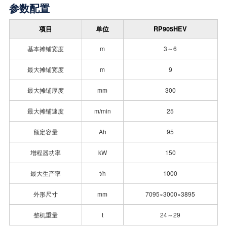
参数配置
项目
单位
RP905HEV
基本摊铺宽度
m
3～6
最大摊铺宽度
m
9
最大摊铺厚度
mm
300
最大摊铺速度
m/min
25
额定容量
Ah
95
增程器功率
kW
150
最大生产率
t/h
1000
外形尺寸
mm
7095×3000×3895
整机重量
t
24～29