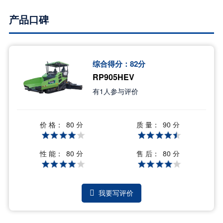
产品口碑
综合得分：
82
分
RP905HEV
有
1
人参与评价
价 格：
质 量：
80 分
90 分
性 能：
售 后：
80 分
80 分
我要写评价
