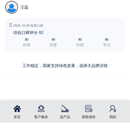
王磊

2025-10-29 发表口碑
综合口碑评分
82
80
90
80
80
价格
质量
性能
售后
工作稳定，国家支持绿色发展，选择大品牌没错
j9九游会 - 真人游戏第一品牌
j9九游会登录入口首页
j9九游会首页入口
j9
立即订购
九游会官方登录
j9九游会老哥俱乐部交流区
j9九游会 - 真人游戏第一品
首页
分享
首页
客户服务
选产品
获取报价
我的
牌