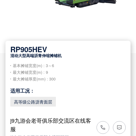

RP905HEV
混动大型高端沥青伸缩摊铺机
基本摊铺宽度(m) : 3～6
最大摊铺宽度(m) : 9
最大摊铺厚度(mm) : 300
适用工况：
高等级公路沥青面层
j9九游会老哥俱乐部交流区在线客
服